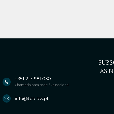
SUBS
AS N
+351 217 981 030
Chamada para rede fixa nacional
info@tpalaw.pt