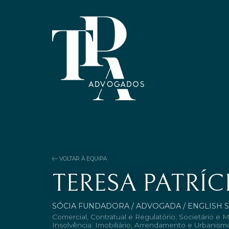
VOLTAR À EQUIPA
TERESA PATRÍC
SÓCIA FUNDADORA / ADVOGADA / ENGLISH 
Comercial, Contratual e Regulatório; Societário e M
Insolvência; Imobiliário, Arrendamento e Urbanismo;