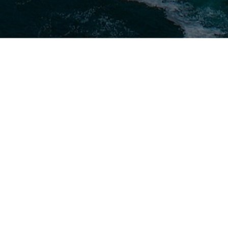
ESCRITÓRIOS
LISBOA
VER DIRECÇÕES
LOULÉ
VER DIRECÇÕES
+351 217 981 030
Chamada para rede fixa nacional
info@tpalaw.pt