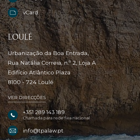
vCard
LOULÉ
Urbanização da Boa Entrada,
Rua Natália Correia, n.º 2, Loja A
Edifício Atlântico Plaza
8100 - 724 Loulé
VER DIRECÇÕES
+351 289 143 189
Chamada para rede fixa nacional
info@tpalaw.pt