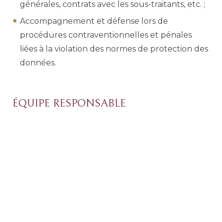
générales, contrats avec les sous-traitants, etc. ;
Accompagnement et défense lors de
procédures contraventionnelles et pénales
liées à la violation des normes de protection des
données.
ÉQUIPE RESPONSABLE
Lídia Ribeiro Silvestre
Associée
Jeannette Planche
Associée
Catarina Bernardino Pereira
Associée