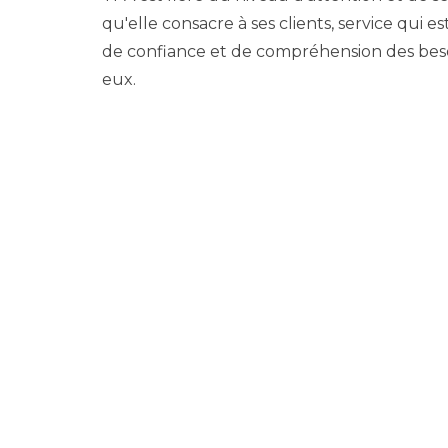
qu'elle consacre à ses clients, service qui e
de confiance et de compréhension des bes
eux.
NOS VALEURS
TPA oriente son attitude professionnelle et 
fonction de valeurs distinctives qui lui pe
toujours de privilégier la relation personna