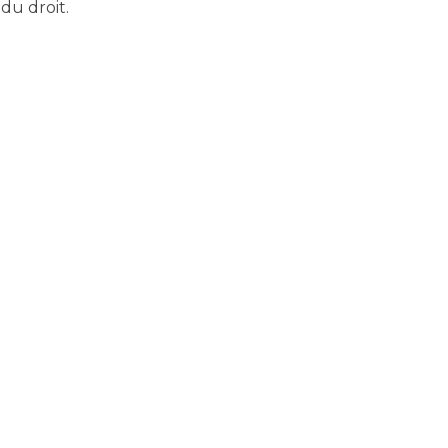
u droit.
t habitués à un niveau élevé de qualité de
i rapidement, en temps utile et