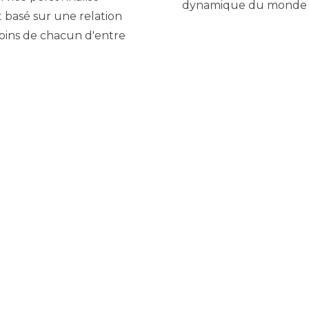
dynamique du monde d
st basé sur une relation
oins de chacun d'entre
exerce l'activité en
Les clients de TPA son
rmettent depuis
service, toujours fourn
lisée et durable avec le
efficacement.