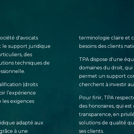
société d'avocats
terminologie claire et
t le support juridique
besoins des clients nat
rticuliers, des
TPA dispose d'une équip
olutions techniques de
domaines du droit, qui f
ssionnelle.
permet un support com
fication (droits
cherchent à investir au
oir l’expérience
Pour finir, TPA respec
 les exigences
des honoraires, qui est
transparence, en privil
ridique adapté aux
solutions de qualité q
, grâce à une
ses clients.