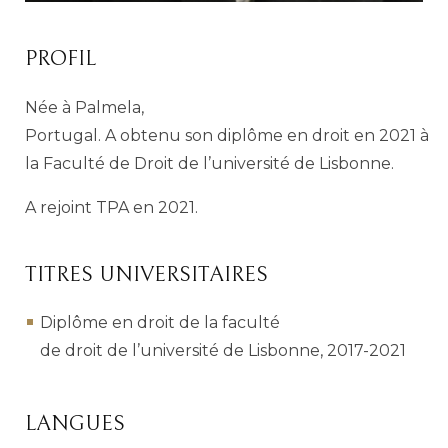
PROFIL
Née à Palmela,
Portugal.
A
obtenu
son
diplôme
en
droit
en
2021
à
la
F
aculté de
D
roit
de
l’université
de
Lisbonne
.
A
rejoint
TPA en
2021
.
TITRES UNIVERSITAIRES
Diplôme
en
droit
de la faculté
de
droit
de
l’université
de
Lisbonne
,
2017
-20
21
LANGUES