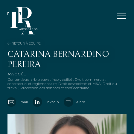
RETOUR À ÉQUIPE
CATARINA BERNARDINO
PEREIRA
ASSOCIÉE
Contentieux, arbitrage et insolvabilité ; Droit commercial,
contractuel et réglementaire; Droit des sociétés et M&A; Droit du
travail; Protection des données et confidentialité
Email
LinkedIn
vCard