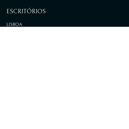
ESCRITÓRIOS
LISBOA
VER DIRECÇÕES
LOULÉ
VER DIRECÇÕES
+351 217 981 030
Chamada para rede fixa nacional
info@tpalaw.pt
SUBSCREVA A NOSSA NEWSLETTER E AS
NOSSAS PUBLICAÇÕES DIGITAIS.