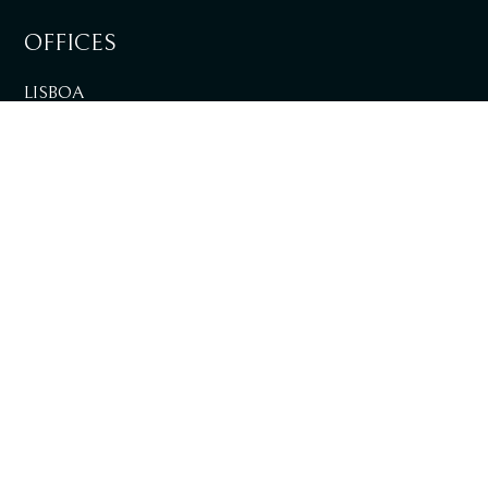
OFFICES
LISBOA
SEE DIRECTIONS
LOULÉ
SEE DIRECTIONS
+351 217 981 030
National landline call
info@tpalaw.pt
SIGN UP TO OUR NEWSLETTERS AND
DIGITAL PUBLICATIONS.