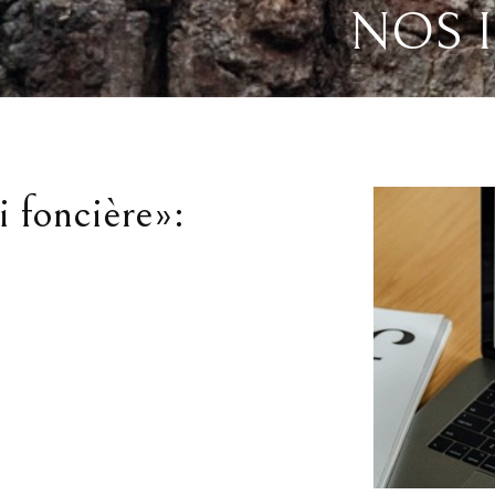
NOS 
 foncière»:
?