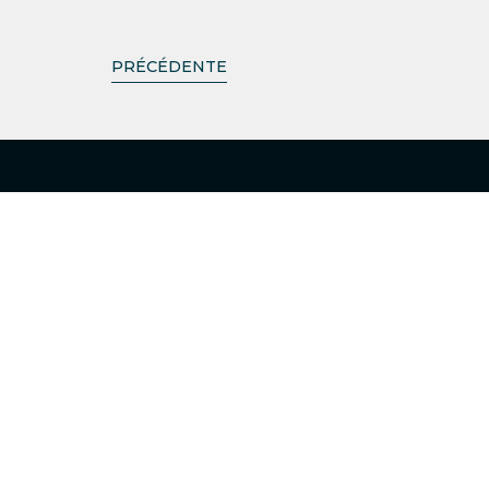
PRÉCÉDENTE
CABINETS
LISBOA
VOIR LES DIRECTIONS
LOULÉ
VOIR LES DIRECTIONS