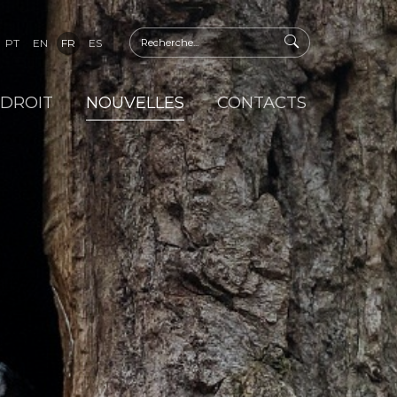
PT
EN
FR
ES
 DROIT
NOUVELLES
CONTACTS