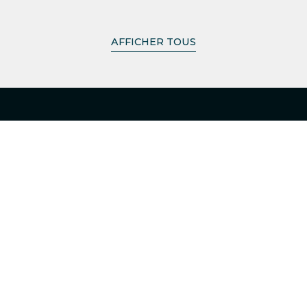
AFFICHER TOUS
+351 217 981 030
Appel national sur ligne fixe
info@tpalaw.pt