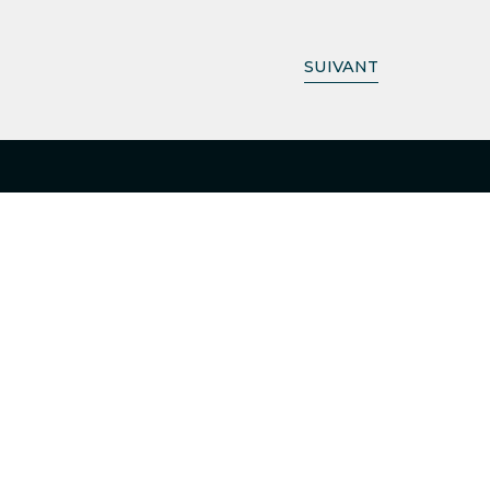
SUIVANT
SOUSCRIRE À NOTRE BULLETIN
D'INFORMATION ET À NOS
PUBLICATIONS NUMÉRISÉES.
Newsletter
LinkedIn
Instagram