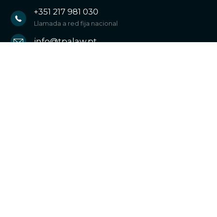
+351 217 981 030
Llamada a red fija nacional
info@tpalaw.pt
SUSCRIBIR NUESTRA NEWSLETTER Y
NUESTRAS PUBLICACIONES DIGITALES.
Newsletter
LinkedIn
Instagram
TÉRMINES Y CONDICIONES
POLÍTICA DE PRIVACIDAD
POLÍTICA DE COOKIES
POLÍTICA COMERCIAL
POLÍTICA DE CALIDAD Y SEGURIDAD DE LA INFORMACIÓN