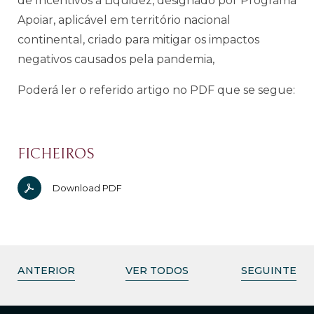
de
Incentivos à Liquidez, designado por
Programa
Apoiar, aplicável em territó
rio nacional
continental,
criado para mitigar
os impactos
negativos causados pela
pandemia,
Poderá ler o referido artigo no PDF que se segue:
FICHEIROS
Download PDF
ANTERIOR
VER TODOS
SEGUINTE