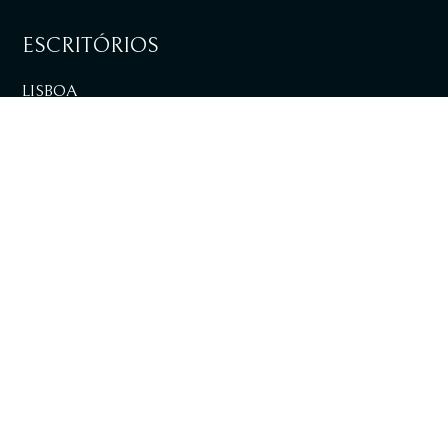
ESCRITÓRIOS
LISBOA
VER DIRECÇÕES
LOULÉ
VER DIRECÇÕES
+351 217 981 030
Chamada para rede fixa nacional
info@tpalaw.pt
SUBSCREVA A NOSSA NEWSLETTER E AS
NOSSAS PUBLICAÇÕES DIGITAIS.