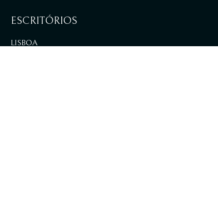
ESCRITÓRIOS
LISBOA
VER DIRECÇÕES
LOULÉ
VER DIRECÇÕES
+351 217 981 030
Chamada para rede fixa nacional
info@tpalaw.pt
SUBSCREVA A NOSSA NEWSLETTER E AS
NOSSAS PUBLICAÇÕES DIGITAIS.