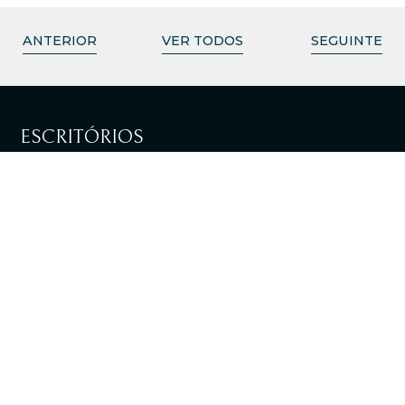
ANTERIOR
VER TODOS
SEGUINTE
ESCRITÓRIOS
LISBOA
VER DIRECÇÕES
LOULÉ
VER DIRECÇÕES
+351 217 981 030
Chamada para rede fixa nacional
info@tpalaw.pt