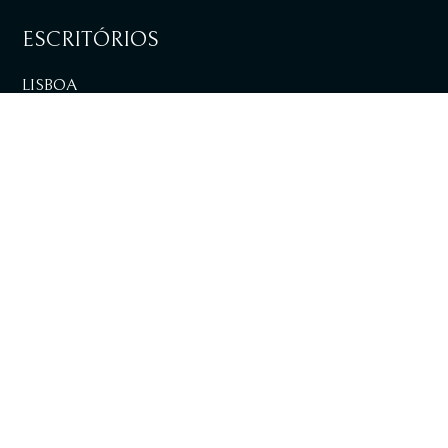
ESCRITÓRIOS
LISBOA
VER DIRECÇÕES
LOULÉ
VER DIRECÇÕES
+351 217 981 030
Chamada para rede fixa nacional
info@tpalaw.pt
SUBSCREVA A NOSSA NEWSLETTER E AS
NOSSAS PUBLICAÇÕES DIGITAIS.