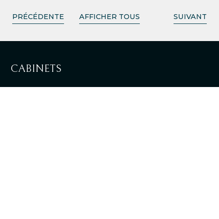
PRÉCÉDENTE
AFFICHER TOUS
SUIVANT
CABINETS
LISBOA
VOIR LES DIRECTIONS
LOULÉ
VOIR LES DIRECTIONS
+351 217 981 030
Appel national sur ligne fixe
info@tpalaw.pt