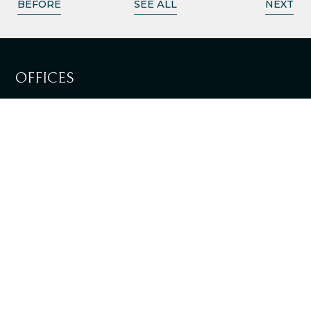
BEFORE
SEE ALL
NEXT
OFFICES
LISBOA
SEE DIRECTIONS
LOULÉ
SEE DIRECTIONS
+351 217 981 030
National landline call
info@tpalaw.pt